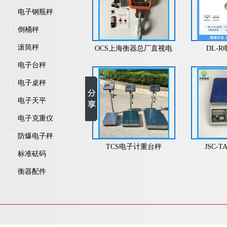
电子钢瓶秤
倒桶秤
滚筒秤
OCS上海衡器总厂直视电
DL-
子吊钩秤
电子台秤
电子桌秤
电子天平
电子克重仪
防爆电子秤
TCS电子计重台秤
JSC-
标准砝码
衡器配件