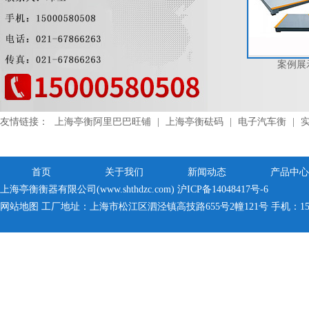
案例展示
案例展示
案例展
友情链接：
上海亭衡阿里巴巴旺铺
|
上海亭衡砝码
|
电子汽车衡
|
首页
关于我们
新闻动态
产品中心
上海亭衡衡器有限公司(www.shthdzc.com)
沪ICP备14048417号-6
网站地图
工厂地址：上海市松江区泗泾镇高技路655号2幢121号 手机：150005