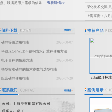
点、以满足用户需求为信条....
查看详情>>
深化技术交流 
作
上海亭衡：八月
砝码等级适用指南
2026-08-07
科迪JZC-FWED不锈钢防水计重秤使用方法
2026-08-06
电子台秤调角差方法
2026-08-05
锁型标准砝码的技术参数与选型指南
-104/55S十万分之一天
OCS-3T电子吊钩秤，天车
25kg锁形标
2026-08-03
组合砝码使用指南
2026-07-28
，50g/0.01mg天平
用的电子秤
用304不