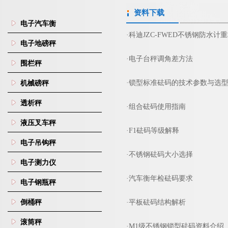
资料下载
电子汽车衡
·
科迪JZC-FWED不锈钢防水计
电子地磅秤
·
电子台秤调角差方法
围栏秤
·
锁型标准砝码的技术参数与选
机械磅秤
透析秤
·
组合砝码使用指南
液压叉车秤
·
F1砝码等级解释
电子吊钩秤
·
不锈钢砝码大小选择
电子测力仪
·
汽车衡年检砝码要求
电子钢瓶秤
倒桶秤
·
平板砝码结构解析
滚筒秤
·
M1级不锈钢锁型砝码资料介绍