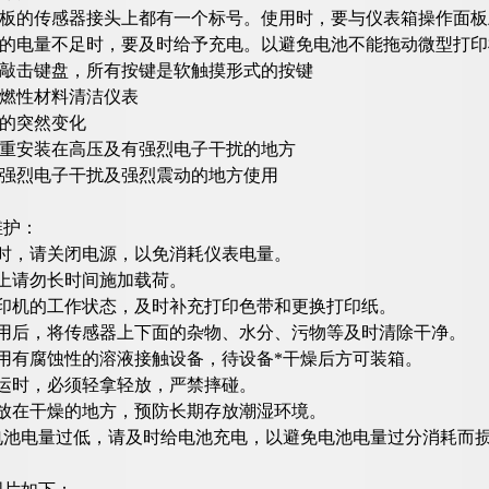
称重板的传感器接头上都有一个标号。使用时，要与仪表箱操作面
电池的电量不足时，要及时给予充电。以避免电池不能拖动微型打
力敲击键盘，所有按键是软触摸形式的按键
易燃性材料清洁仪表
度的突然变化
轴重安装在高压及有强烈电子干扰的地方
有强烈电子干扰及强烈震动的地方使用
维护：
用时，请关闭电源，以免消耗仪表电量。
器上请勿长时间施加载荷。
打印机的工作状态，及时补充打印色带和更换打印纸。
使用后，将传感器上下面的杂物、水分、污物等及时清除干净。
使用有腐蚀性的溶液接触设备，待设备*干燥后方可装箱。
搬运时，必须轻拿轻放，严禁摔碰。
存放在干燥的地方，预防长期存放潮湿环境。
电池电量过低，请及时给电池充电，以避免电池电量过分消耗而