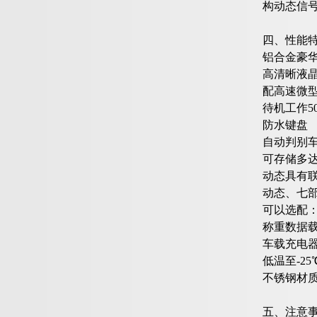
构动态信
四、性能
铝合金豪
高清晰液
配高速微
待机工作5
防水键盘
自动判别
可存储多达
动态具有
动态、七
可以选配：US
称重数据载
车载充电
低温至-2
不锈钢材
五、注意