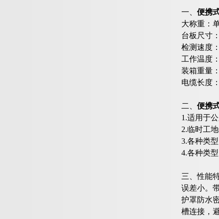
一、
便携
大称重：单
台板尺寸：7
检测速度：≤
工作温度：-
装箱重量：
电缆长度：
二、
便携
1.适用于
2.临时工
3.各种类
4.各种类
三、性能
误差小。
护罩防水
槽连接，