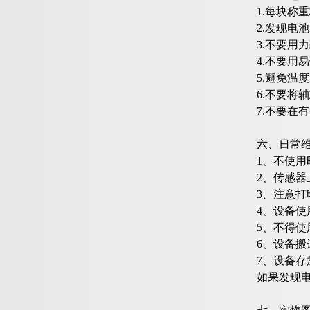
1.每块
2.发现
3.不要用
4.不要用
5.避免温
6.不要将
7.不要在
六、日常
1、不使
2、传感
3、注意
4、设备
5、不得
6、设备
7、设备
如果发现