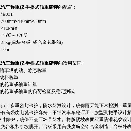
式汽车称重仪,手提式轴重磅秤
的配置：
轴30T
00mm×430mm×30mm
10km∕h
45℃～+70℃
28kg(单块台板+铝合金包装箱)
10m
式汽车称重仪,手提式轴重磅秤
的适用范围：
公路车辆的动、静态称量
地物料称重
型的轮重或轴重计量
型的轮重或轴重的负荷检查及稳定测试
特点：多重密封保护，防水防潮设计，确保雨天能正常检测，重量
带有高强度电缆保护弹簧，不怕汽车车轮碾压，腰型孔把手设计
密封保护，确保不会压坏且防水。橡胶阴坡表面双重防滑花纹设
避免台板和引坡脱开。台板采用高强度航空铝合金制造，台板外