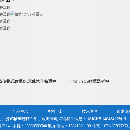
图片如下：
线便携式称重仪,无线汽车轴重秤
下一篇：
SCS体重透析秤
产品中心
资料下载
技术文章
供求商
,手提式轴重磅秤
介绍，欢迎来电咨询相关信息！
沪ICP备14048417号-6
手机：15000580508 联系电话：15821391198 传真：021-6786