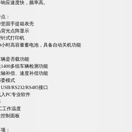
号响应速度快，频率高。
特点：
华坚固手提箱表壳
晶背光点阵显示
型针式打印机
0小时高容量蓄电池，具备自动关机功能
车辆是否载功能
1400多组车辆检测功能
联轴补偿、速度补偿功能
部委模式
B/RS232/RS485接口
入PC专业软件
器
5℃工作温度
质控制面板
事项：