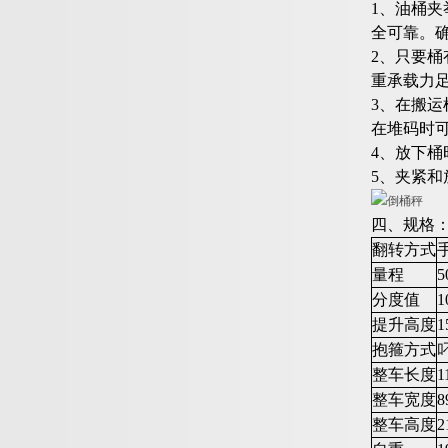
1、油桶
全可靠。
2、只要
重承载力
3、在搬
在堆码时
4、放下
5、夹紧
四、规格
翻转方式
量程
5
分度值
1
提升高度
1
抱箍方式
整车长度
1
整车宽度
8
整车高度
2