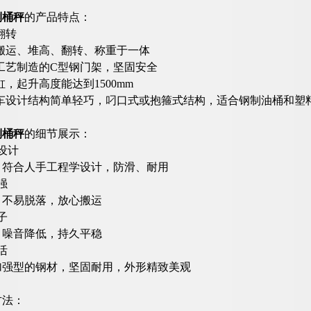
倒桶秤
的产品特点：
翻转
的搬运、堆高、翻转、称重于一体
工艺制造的C型钢门架，坚固安全
缸，起升高度能达到1500mm
运车设计结构简单轻巧，叼口式或抱箍式结构，适合钢制油桶和塑
倒桶秤
的细节展示：
设计
，符合人手工程学设计，防滑、耐用
强
、不易脱落，放心搬运
子
，噪音降低，持久平稳
活
加强型的钢材，坚固耐用，外形精致美观
方法：