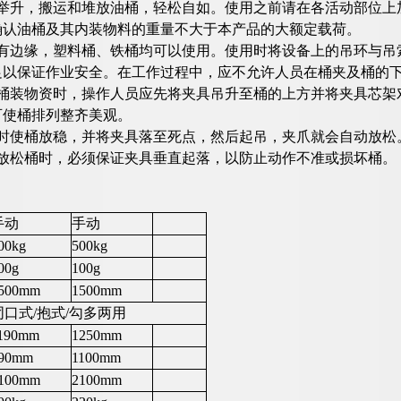
夹举升，搬运和堆放油桶，轻松自如。使用之前请在各活动部位上
确认油桶及其内装物料的重量不大于本产品的大额定载荷。
桶有边缘，塑料桶、铁桶均可以使用。使用时将设备上的吊环与吊
足以保证作业安全。在工作过程中，应不允许人员在桶夹及桶的
运桶装物资时，操作人员应先将夹具吊升至桶的上方并将夹具芯架
可使桶排列整齐美观。
桶时使桶放稳，并将夹具落至死点，然后起吊，夹爪就会自动放松
和放松桶时，必须保证夹具垂直起落，以防止动作不准或损坏桶。
：
手动
手动
00kg
500kg
00g
100g
500mm
1500mm
叼口式/抱式/勾多两用
190mm
1250mm
90mm
1100mm
100mm
2100mm