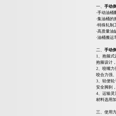
一、
手动
·手动油桶
·集油桶
·特殊轧制
·高质量油
·油桶搬
二、
手动
1、抱箍式
抱箍设计
2、咬嘴力
咬合力强
3、轻便轮
安全脚刹
4、运输灵
材料选用
三、使用