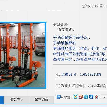
您现在的位置：
手动倒桶秤
简要描述：
手动倒桶秤产品特点：
手动油桶翻转
集油桶的搬运、堆高、翻转、称
特殊轧制工艺制造的C型钢门架
高质量油缸，起升高度能达到150
免费咨询：15821391198
发邮件给我们：648572547@q
0
分享到：
相关产品
留言询价