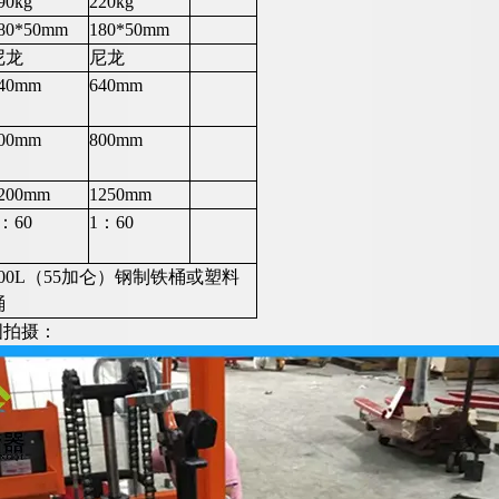
90kg
220kg
80*50mm
180*50mm
尼龙
尼龙
40mm
640mm
00mm
800mm
200mm
1250mm
：60
1：60
200L（55加仑）钢制铁桶或塑料
桶
图拍摄：