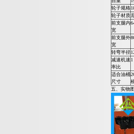
自重
1
轮子规格
1
轮子材质
前支腿内
6
宽
前支腿外
8
宽
转弯半径
1
减速机速
1
率比
适合油桶
尺寸
五、实物