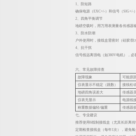
1
、防短路
确保电源（
EXC+/-
）和信号（
SIG+/-
2
、四角平衡调节
地磅空载时，用万用表测量各传感器
3
、防水防潮
户外使用时，接线盒需密封（硅胶
/
防
4
、抗干扰
信号线远离强电（如
380V
电机），必
六、常见故障排查
故障现象
可能原
仪表显示不稳定（跳数）
接线松
地磅四角误差大
传感器
仪表无显示
电源线
称重数据偏轻
/
偏重
传感器
七、专业建议
推荐使用
6
线制接线盒
（尤其长距离传
定期检查接线盒
（每年
1
次），避免氧