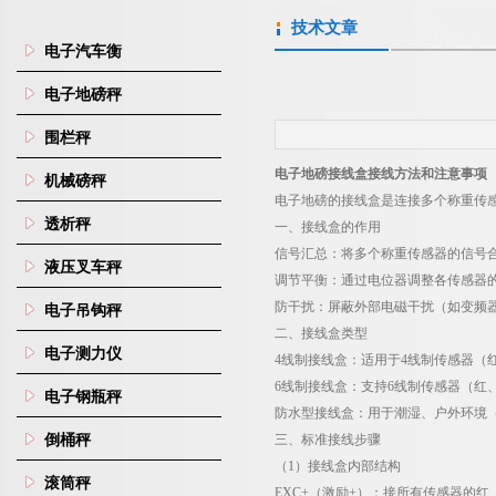
技术文章
电子汽车衡
电子地磅秤
围栏秤
电子地磅接线盒接线方法和注意事项
机械磅秤
电子地磅的接线盒是连接多个称重传
透析秤
一、接线盒的作用
信号汇总
：将多个称重传感器的信号
液压叉车秤
调节平衡
：通过电位器调整各传感器
防干扰
：屏蔽外部电磁干扰（如变频
电子吊钩秤
二、接线盒类型
电子测力仪
4
线制接线盒
：适用于
4
线制传感器（
6
线制接线盒
：支持
6
线制传感器（红
电子钢瓶秤
防水型接线盒
：用于潮湿、户外环境
倒桶秤
三、标准接线步骤
（
1
）接线盒内部结构
滚筒秤
EXC+
（激励
+
）
：接所有传感器的红