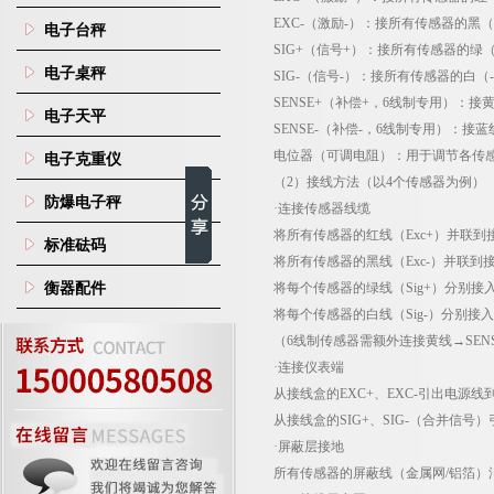
EXC-
（激励
-
）
：接所有传感器的黑（
电子台秤
SIG+
（信号
+
）
：接所有传感器的绿
电子桌秤
SIG-
（信号
-
）
：接所有传感器的白（
-
SENSE+
（补偿
+
，
6
线制专用）
：接
电子天平
SENSE-
（补偿
-
，
6
线制专用）
：接蓝
电位器（可调电阻）
：用于调节各传
电子克重仪
（
2
）接线方法（以
4
个传感器为例）
防爆电子秤
·连接传感器线缆
将所有传感器的红线（
Exc+
）并联到
标准砝码
将所有传感器的黑线（
Exc-
）并联到
衡器配件
将每个传感器的绿线（
Sig+
）分别接
将每个传感器的白线（
Sig-
）分别接入
（
6
线制传感器需额外连接黄线→
SEN
·连接仪表端
从接线盒的
EXC+
、
EXC-
引出电源线
从接线盒的
SIG+
、
SIG-
（合并信号）
·屏蔽层接地
所有传感器的屏蔽线（金属网
/
铝箔）