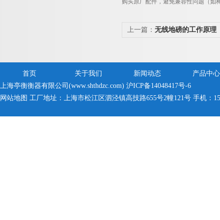
购买原厂配件
，避免兼容性问题（如
上一篇：
无线地磅的工作原理
首页
关于我们
新闻动态
产品中心
上海亭衡衡器有限公司(www.shthdzc.com)
沪ICP备14048417号-6
网站地图
工厂地址：上海市松江区泗泾镇高技路655号2幢121号 手机：150005