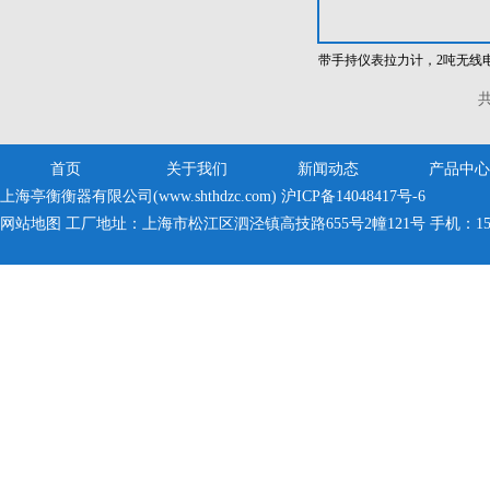
带手持仪表拉力计，2吨无线
子拉力仪
共
首页
关于我们
新闻动态
产品中心
上海亭衡衡器有限公司(www.shthdzc.com)
沪ICP备14048417号-6
网站地图
工厂地址：上海市松江区泗泾镇高技路655号2幢121号 手机：150005