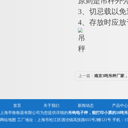
原则是吊秤外壳
3
、切忌载以免
4
、存放时应放
上一篇：
南京3吨吊秤厂家
吊钩秤
首页
关于我们
新闻动态
产品中心
上海亭衡衡器有限公司为您提供详细的
吊钩电子秤，能打印小票的10吨
网站地图
工厂地址：上海市松江区泗泾镇高技路655号2幢121号 手机：150005