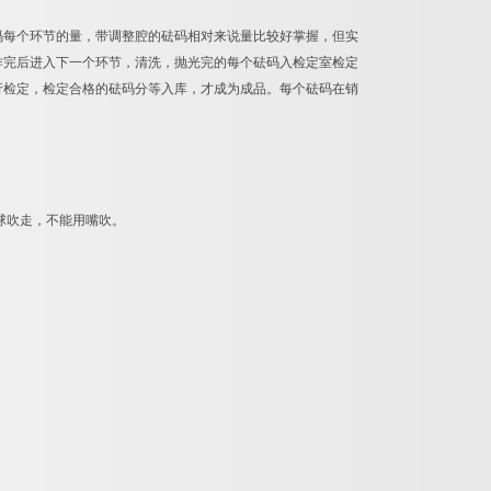
码每个环节的量，带调整腔的砝码相对来说量比较好掌握，但实
作完后进入下一个环节，清洗，抛光完的每个砝码入检定室检定
行检定，检定合格的砝码分等入库，才成为成品。每个砝码在销
球吹走，不能用嘴吹。