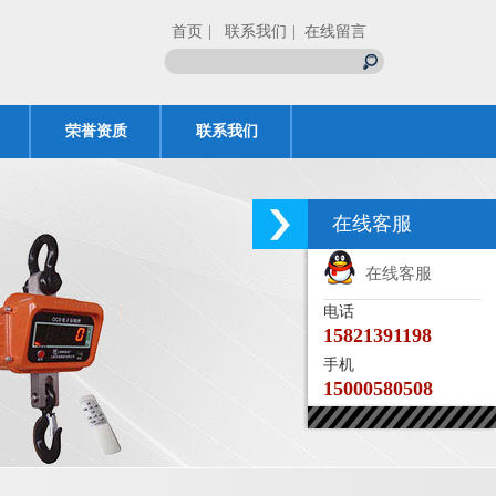
首页
| 联系我们
| 在线留言
荣誉资质
联系我们
在线客服
在线客服
电话
15821391198
手机
15000580508