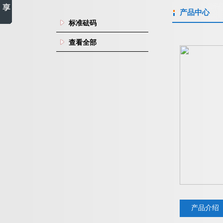
产品中心
标准砝码
查看全部
产品介绍