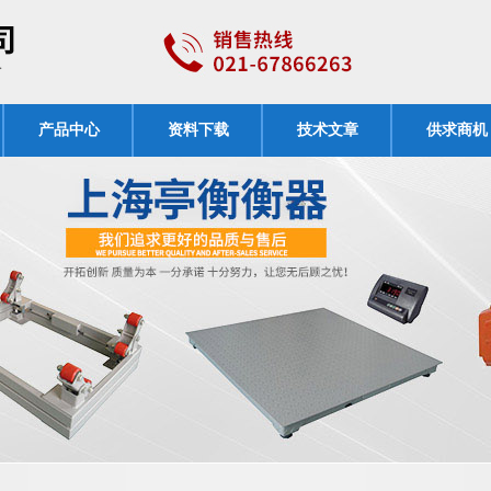
产品中心
资料下载
技术文章
供求商机