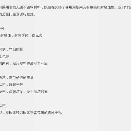
部采用更的无磁不锈钢材料，以便在其整个使用周期内具有更高的耐腐蚀性。我们*的
的质量比较器进行校准。
锈钢
质耐腐蚀，耐热含铬，镍元素
雕刻，精细雕刻
盒包装
绵内衬，ABS塑料包装安全可靠
确度，调节砝码的重量
工艺，耀眼光芒
抛光，高光洁度，便于清洁保养
工艺
型，奥氏体转刀氏体铁素带来的磁性干扰