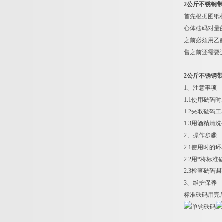
2公斤不锈钢
首先根据图纸
心体砝码对量
之前必须用乙
售之前还需要
2公斤不锈钢
1
、注意事项
1.1
使用砝码时
1.2
夹取砝码工
1.3
用酒精清洗
2
、操作步骤
2.1
使用时的环
2.2
用*将标准
2.3
检查砝码调
3
、维护保养
标准砝码用完