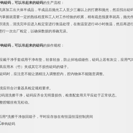
带钩砝码，可以吊起来的砝码
的生产流程：
机床加工出大体半成品，半成品后抛光工人至少三遍以上的打磨和抛光，然后找出砝
的掌握就需要一定的熟练程度和工人对工作经验的积累，稍有疏忽报废率就高，抛光
醇清洗，清洗完毕后进入检定室进行衡温处理，在衡温室进行48小时衡温，然后再进
进行一次出厂检定，以确保数据的准确无误。
带钩砝码，可以吊起来的砝码
的操作规程：
应戴干净手套或用干净布垫，轻拿轻放，防止掉地或碰伤，砝码上若有灰尘，应用气
具应用木（竹）夹或其它不损伤砝码的镊子。
砝码时，应注意不能让酒精注入调整腔内，腔内物体不能随意调整。
境应符合计量器具检定规程要求。
砝码清洗擦干净，砝码应齐全无明显损伤，检查配套用天平应处于正常状态。
整腔螺丝有无松动。
后用*洗擦干净放回箱子，平时应存放在有恒温恒湿控制房间