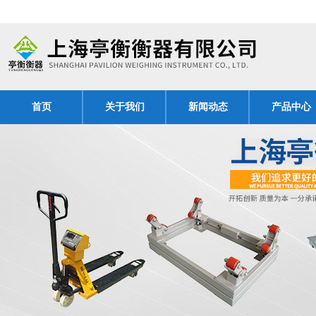
首页
关于我们
新闻动态
产品中心