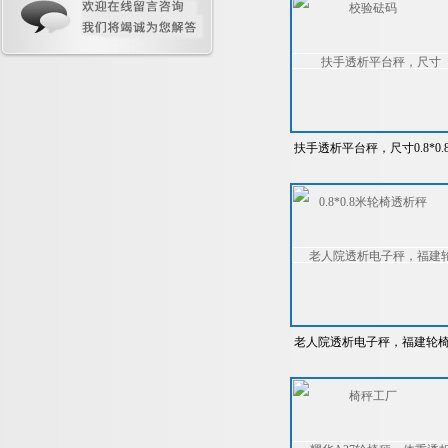
扶手透析平台秤，尺寸0.8*0.
米轮椅透析秤
老人院透析电子秤，福建轮
秤工厂