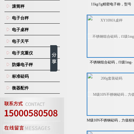
11kg/1g精密电子称，型号
滚筒秤
XY10MA桌秤
电子台秤
电子桌秤
电子天平
电子克重仪
不锈钢组合砝码，f1级1mg-
防爆电子秤
200g套装砝码
标准砝码
衡器配件
M级10N不锈钢砝码，力值校
砝码