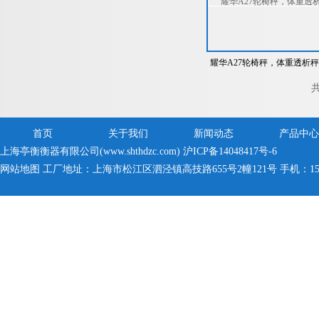
耀华A27轮椅秤，体重透析
300公斤
共
首页
关于我们
新闻动态
产品中心
上海亭衡衡器有限公司(www.shthdzc.com)
沪ICP备14048417号-6
网站地图
工厂地址：上海市松江区泗泾镇高技路655号2幢121号 手机：150005