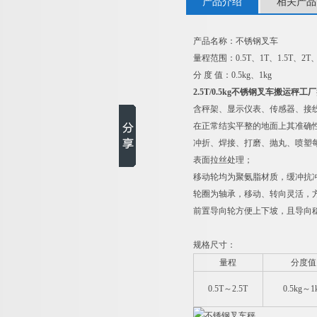
产品介绍
相关产品
产品名称：不锈钢叉车
量程范围：0.5T、1T、1.5T、2T、
分 度 值：0.5kg、1kg
2.5T/0.5kg不锈钢叉车搬运秤工厂
含秤架、显示仪表、传感器、接线
在正常结实平整的地面上其准确
冲折、焊接、打磨、抛丸、喷塑
表面拉丝处理；
移动轮均为聚氨脂材质，缓冲抗
轮圈为轴承，移动、转向灵活，
前置导向轮方便上下坡，且导向
规格尺寸：
量程
分度值
0.5T
～2.5T
0.5kg
～1