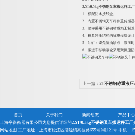
2.5T/0.5kg不锈钢叉车搬运秤工厂
1
、标配防水接线盒。
2
、内置不锈钢叉车秤称重传感器
3
、整秤采用不锈钢材质精工制造
4
、模具冲压结构的称重模块设计
5
、油缸：避免漏油缺点，液压时
6
、搬运车移动滚轮采用聚氨脂防
上一篇：
2T不锈钢称重液
叉车秤
首页
关于我们
新闻动态
产品中心
上海亭衡衡器有限公司为您提供详细的
2.5T/0.5kg不锈钢叉车搬运秤工厂
网站地图
工厂地址：上海市松江区泗泾镇高技路655号2幢121号 手机：150005