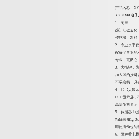
产品名称：XY-
XY30MA电子
1
、测量
感知细微变化
传感器，对精
2
、专业水平
配备了专业的
专业，更贴心
3
、大按键，
加大凹凸按键
不易磨损，具
4
、LCD大显
LCD
显示屏，
高清夜视显示
5
、传感器 1g
精确感知1g-3
即使活动也能
6
、两种蓄电