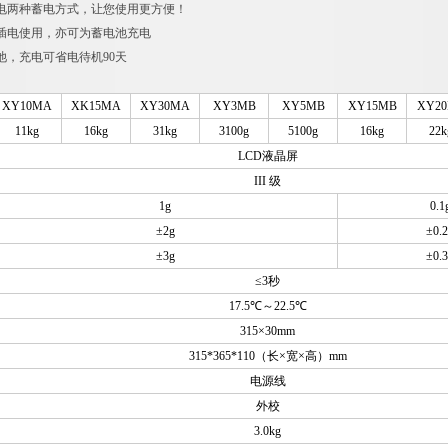
电两种蓄电方式，让您使用更方便！
插电使用，亦可为蓄电池充电
池，充电可省电待机90天
XY10MA
XK15MA
XY30MA
XY3MB
XY5MB
XY15MB
XY2
11kg
16kg
31kg
3100g
5100g
16kg
22k
LCD
液晶屏
III
级
1g
0.1
±2g
±0.
±3g
±0.
≤3秒
17.5
℃～22.5℃
315
×30mm
315*365*110
（长×宽×高）mm
电源线
外校
3.0kg