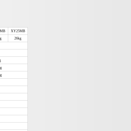
0MB
XY25MB
g
26kg
g
2g
3g