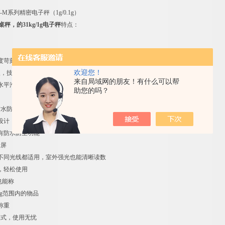
M系列精密电子秤（1g/0.1g）
桌秤，的31kg/1g电子秤
特点：
度苛刻要求
欢迎您！
仪，技术耐用
来自局域网的朋友！有什么可以帮
水平泡，提高准确性
助您的吗？
防水防尘设计
设计
有防水防尘功能
示屏
不同光线都适用，室外强光也能清晰读数
，轻松使用
也能称
kg范围内的物品
称重
模式，使用无忧