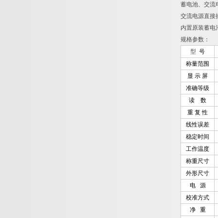
蓄电池、交流
交流电源直接
内置原装蓄电
规格参数：
型
号
称量范围
显 示 屏
准确等级
读 数
重 复 性
线性误差
稳定时间
工作温度
称重尺寸
外形尺寸
电 源
校准方式
净 重