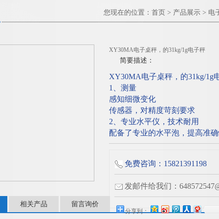
您现在的位置：
首页
>
产品展示
>
电
XY30MA电子桌秤，的31kg/1g电子秤
简要描述：
XY30MA电子桌秤，的31kg/1
1、测量
感知细微变化
传感器，对精度苛刻要求
2、专业水平仪，技术耐用
配备了专业的水平泡，提高准确
免费咨询：15821391198
发邮件给我们：648572547@q
相关产品
留言询价
分享到：