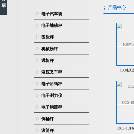
产品中心
电子汽车衡
电子地磅秤
围栏秤
机械磅秤
透析秤
100吨
液压叉车秤
OC
电子吊钩秤
电子测力仪
电子钢瓶秤
倒桶秤
OCS-10
滚筒秤