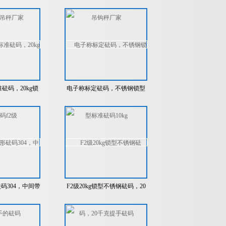
秤厂家
秤厂家
砝码，20kg锁
电子称标定砝码，不锈钢锁型
f2级
标准砝码10kg
砝码304，中间带
F2级20kg锁型不锈钢砝码，20
的砝码
千克提手砝码