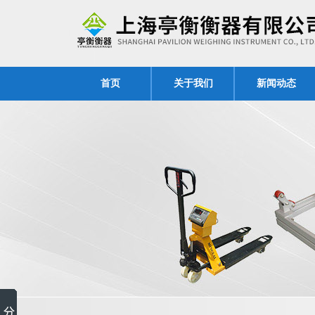
首页
关于我们
新闻动态