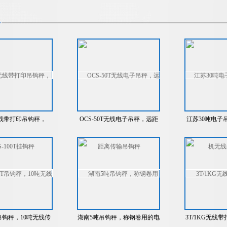
无线带打印吊钩秤，
OCS-50T无线电子吊秤，远距
江苏30吨电子
S-100T挂钩秤
离传输吊钩秤
无线
T吊钩秤，10吨无线传
湖南5吨吊钩秤，称钢卷用的电
3T/1KG无线