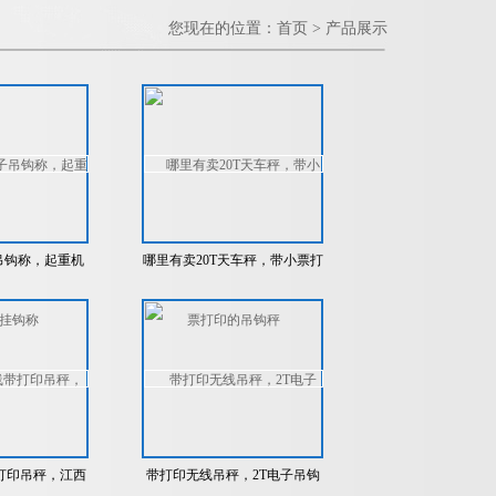
您现在的位置：
首页
>
产品展示
吊钩称，起重机
哪里有卖20T天车秤，带小票打
挂钩称
印的吊钩秤
带打印吊秤，江西
带打印无线吊秤，2T电子吊钩