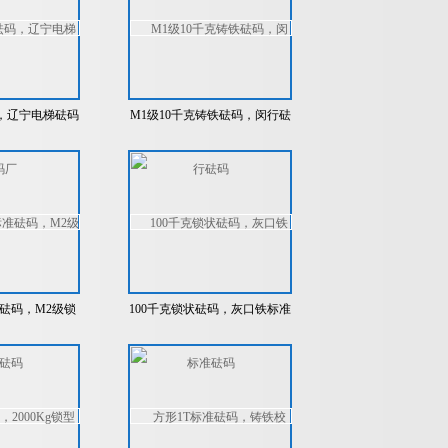
，辽宁电梯砝码
M1级10千克铸铁砝码，闵行砝
厂
码
准砝码，M2级锁
100千克锁状砝码，灰口铁标准
砝码
砝码