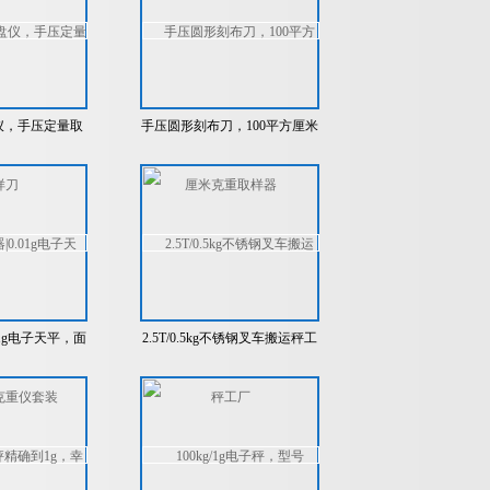
仪，手压定量取
手压圆形刻布刀，100平方厘米
刀
克重取样器
01g电子天平，面
2.5T/0.5kg不锈钢叉车搬运秤工
仪套装
厂