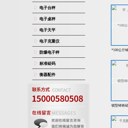
1
电子台秤
电子桌秤
电子天平
电子克重仪
*100公
防爆电子秤
标准砝码
衡器配件
锁型铸铁砝
配