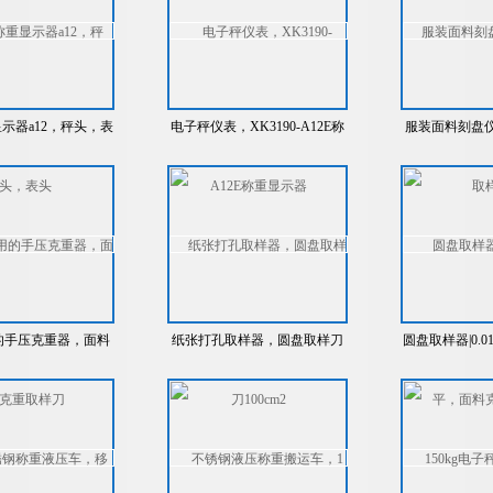
示器a12，秤头，表
电子秤仪表，XK3190-A12E称
服装面料刻盘
头
重显示器
样
的手压克重器，面料
纸张打孔取样器，圆盘取样刀
圆盘取样器|0.
克重取样刀
100cm2
料克重