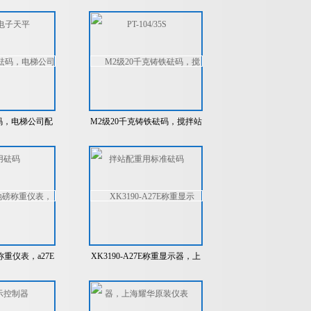
5S电子天平
104/35S
码，电梯公司配
M2级20千克铸铁砝码，搅拌站
砝码
配重用标准砝码
重仪表，a27E
XK3190-A27E称重显示器，上
控制器
海耀华原装仪表