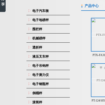
产品中心
电子汽车衡
电子地磅秤
围栏秤
机械磅秤
透析秤
PTX-FA
液压叉车秤
（3
电子吊钩秤
电子测力仪
电子钢瓶秤
倒桶秤
PT-124
滚筒秤