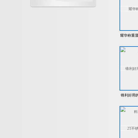
耀华称重显
锋利好用