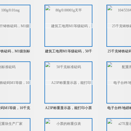
00g/0.01mg
80g/0.00001g天平
104/5
斤铸铁砝码，M1级别标
建筑工地用M1等级砝码，50千
25千克铸铁砝
准砝码
克标准砝码
重用
码M1等级，10千克
A23P称重显示器，能打印小票
电子台秤/地磅称
重块生产厂家
的称重仪表
显示