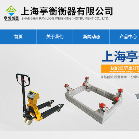
首页
关于我们
新闻动态
产品中心