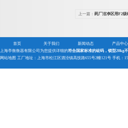
上一篇：
药厂洁净区用F2级
形砝码
首页
关于我们
新闻动态
产品中心
上海亭衡衡器有限公司为您提供详细的
符合国家标准的砝码，锁型20kg
网站地图
工厂地址：上海市松江区泗泾镇高技路655号2幢121号 手机：150005