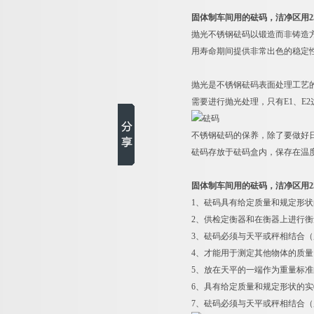
固体制车间用的砝码，洁净区用2
抛光不锈钢砝码以锻造而非铸造
用寿命期间提供非常出色的稳定
抛光是不锈钢砝码表面处理工艺
需要进行抛光处理，只有E1、E
不锈钢砝码的保养，除了要做好
砝码存放于砝码盒内，保存在温
固体制车间用的砝码，洁净区用2
1
、砝码具有给定质量和规定形状
2
、供检定衡器和在衡器上进行衡
3
、砝码必须与天平或秤相结合（
4
、才能用于测定其他物体的质量
5
、放在天平的一端作为重量标准
6
、具有给定质量和规定形状的实
7
、砝码必须与天平或秤相结合（