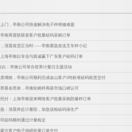
找上门，亭衡公司快速解决电子秤维修难题
，亭衡再度斩获老客户批量砝码采购订单
事，清晨发货正当时——亭衡紧急发送叉车秤小记
：上海亭衡以专业与真诚赢下广东客户砝码订单
确”表白：亭衡公司举办世界计量日主题活动
质增效，亭衡公司顺利完成金山客户2吨标准砝码租赁交付
推荐慕名而来，亭衡轮椅秤再获市场口碑认可
业托付：上海亭衡迎来网络客户批量采购防爆秤订单
所急：清晨奔赴计量院，加急送检砝码保生产
我司砝码顺利通过计量检定
内蒙古客户电子地磅批量订单交付