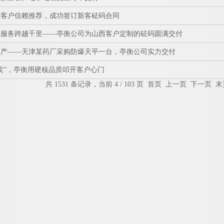
老客户信赖推荐，成功签订新客砝码合同
，服务跨越千里——亭衡公司为山西客户定制的砝码圆满交付
生产——天津某药厂采购防爆天平一台，亭衡公司实力交付
卖”，亭衡用硬核品质叩开客户心门
共 1531 条记录，当前 4 / 103 页
首页
上一页
下一页
末