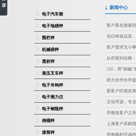
新闻中心
电子汽车衡
客户慕名搜索
电子地磅秤
信任铸就品质
围栏秤
客户需求无小
机械磅秤
从存疑到信赖
透析秤
520，用“精
液压叉车秤
助力合作伙伴提
电子吊钩秤
新客户经朋友
电子测力仪
主动寻源，专
电子钢瓶秤
亭衡急客户之
倒桶秤
上海客户采购
滚筒秤
亭衡顺利完成