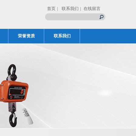
首页
| 联系我们
| 在线留言
荣誉资质
联系我们