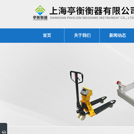
首页
关于我们
新闻动态