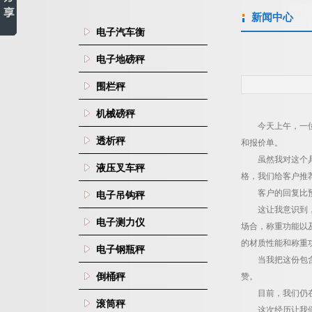
新闻中心
电子汽车衡
电子地磅秤
围栏秤
机械磅秤
今天上午，一
透析秤
和报价单。
虽然我对这个
液压叉车秤
格，我们给客户推
客户的回复比
电子吊钩秤
这让我意识到
电子测力仪
场合，称重功能以
的材质性能和称重
电子钢瓶秤
当我把这份包
倒桶秤
赞。
目前，我们仍
滚筒秤
这次经历让我