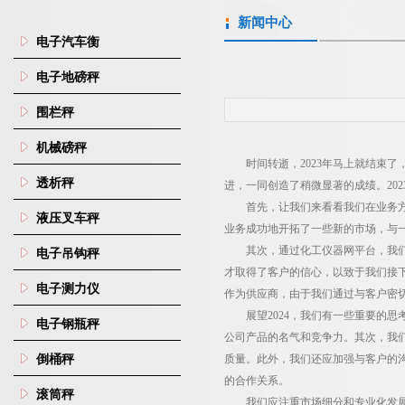
新闻中心
电子汽车衡
电子地磅秤
围栏秤
机械磅秤
时间转逝，2023年马上就结束
透析秤
进，一同创造了稍微显著的成绩。
202
首先，让我们来看看我们在业务
液压叉车秤
业务成功地开拓了一些新的市场，与
其次，通过化工仪器网平台，我
电子吊钩秤
才取得了客户的信心，以致于我们接
电子测力仪
作为供应商，由于我们通过与客户密
展望
2024
，我们有一些重要的思
电子钢瓶秤
公司产品的名气和竞争力。其次，我
倒桶秤
质量。此外，我们还应加强与客户的
的合作关系。
滚筒秤
我们应注重市场细分和专业化发