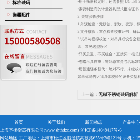
•用于衡器检定时，还需参照
JJG 539-
标准砝码
•索要制造商的计量器具型式批准证书
衡器配件
2.
关键验收步骤
1.
外观检查：无锈蚀、裂纹、变形，
2.
文件核验：重点检查校准证书，确
3.
试吊与模拟校验：对吊具或设备空
四、常见选型误区
•只买总重，不买组合：直接买一根
•忽略吊具自重：链码总重是包含标准
•用普通链条替代：绝对不行。未经
如果你能告诉我具体校验的设备类型
上一篇：
无磁不锈钢砝码解析
首页
关于我们
新闻动态
产品中心
上海亭衡衡器有限公司(www.shthdzc.com)
沪ICP备14048417号-6
网站地图
工厂地址：上海市松江区泗泾镇高技路655号2幢121号 手机：150005