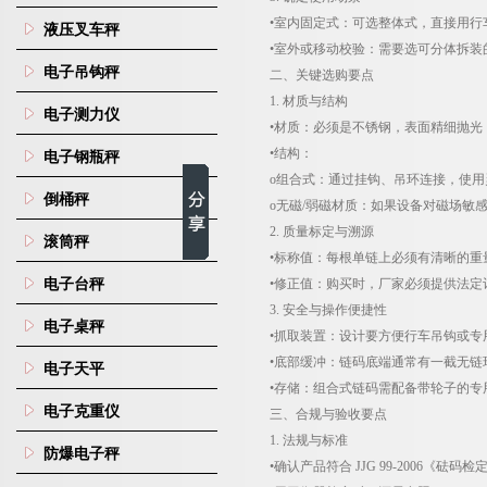
•室内固定式：可选整体式，直接用行
液压叉车秤
•室外或移动校验：需要选可分体拆
电子吊钩秤
二、关键选购要点
1.
材质与结构
电子测力仪
•材质：必须是不锈钢，表面精细抛
•结构：
电子钢瓶秤
o
组合式：通过挂钩、吊环连接，使用
倒桶秤
o
无磁
/
弱磁材质：如果设备对磁场敏
2.
质量标定与溯源
滚筒秤
•标称值：每根单链上必须有清晰的重
电子台秤
•修正值：购买时，厂家必须提供法定
3.
安全与操作便捷性
电子桌秤
•抓取装置：设计要方便行车吊钩或
•底部缓冲：链码底端通常有一截无
电子天平
•存储：组合式链码需配备带轮子的
电子克重仪
三、合规与验收要点
1.
法规与标准
防爆电子秤
•确认产品符合
JJG 99-2006
《砝码检