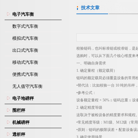
技术文章
电子汽车衡
数字式汽车衡
模拟式汽车衡
校验链码，也叫标准链或校准链，是
出口式汽车衡
选购时，可以从下面几个核心维度来
移动式汽车衡
一、明确自身需求
1.
确定量程（额定载荷）
便携式汽车衡
链码的额定载荷必须覆盖设备的常用
•替代法：比如校验一台
10
吨的吊秤
无人值守汽车衡
•参考公式：
电子地磅秤
设备额定量程 ×
50%
≤ 链码总重 ≤ 设
2.
确定精度等级
围栏秤
这取决于被检设备的精度要求和规程
机械磅秤
•常见精度等级：
M1
级、
M12
级（常用
•原则：链码的极限误差
+
配套设备误
透析秤
3.
确定使用场景