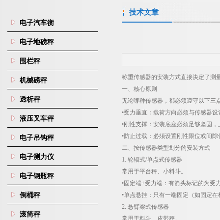
技术文章
电子汽车衡
电子地磅秤
围栏秤
称重传感器的安装方式直接决定了测
机械磅秤
一、核心原则
透析秤
无论哪种传感器，都必须遵守以下三
•受力垂直：载荷方向必须与传感器设
液压叉车秤
•刚性支撑：安装底座必须足够坚固，
•防止过载：必须设置刚性限位或间隙
电子吊钩秤
二、按传感器类型划分的安装方式
电子测力仪
1.
轮辐式
/
单点式传感器
常用于平台秤、小料斗。
电子钢瓶秤
•固定端
+
受力端：有箭头标记的为受
倒桶秤
•单点悬挂：只有一端固定（如固定
2.
悬臂梁式传感器
滚筒秤
常用于料斗、皮带秤。