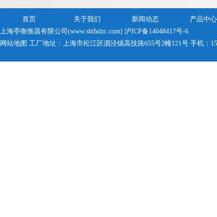
首页
关于我们
新闻动态
产品中心
上海亭衡衡器有限公司(www.shthdzc.com)
沪ICP备14048417号-6
网站地图
工厂地址：上海市松江区泗泾镇高技路655号2幢121号 手机：150005