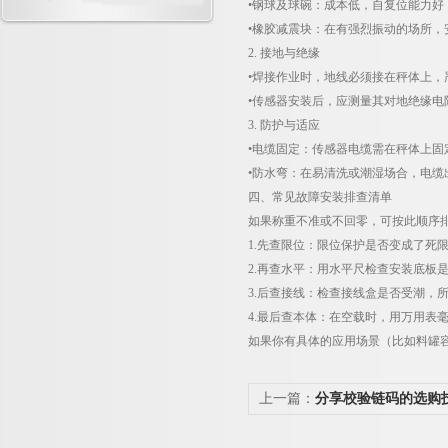
•钢球及球碗：成本低，自复位能力好
•橡胶减震块：在有强烈振动的场所
2.
接地与绝缘
•焊接作业时，地线必须接在秤体上
•传感器安装后，应测量其对地绝缘电
3.
防护与适应
•电缆固定：传感器电缆需在秤体上固
•防水弯：在易清洗或潮湿场合，电缆
四、常见故障安装排查清单
如果称重不准或不回零，可按此顺序
1.
先查限位：限位保护是否变成了死
2.
再查水平：用水平尺检查安装底板
3.
后查接线：检查接线盒是否受潮，
4.
最后查本体：在空载时，用万用表
如果你有具体的应用场景（比如料罐
上一篇：
分享校验链码的选购