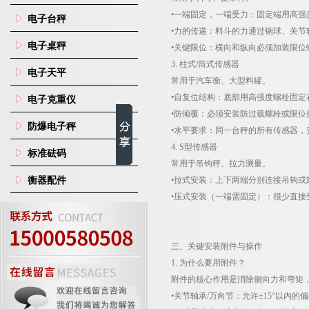
•一端固定，一端受力：固定端用高强
电子台秤
•力的传递：料斗的力通过钢球、关
电子桌秤
•关键限位：横向和纵向必须加装限位
3.
柱式
/
筒式传感器
电子天平
常用于汽车衡、大型料罐。
•自复位结构：底部用高强度螺栓固
电子克重仪
•防倾覆：必须安装防过载螺栓或限
防爆电子秤
•水平要求：同一台秤的所有传感器，
4. S
型传感器
标准砝码
常用于吊钩秤、拉力测量。
衡器配件
•拉式安装：上下两端分别连接吊钩
•压式安装（一端需固定）：很少直
三、关键安装附件与操作
1.
为什么要用附件？
附件的核心作用是消除侧向力和弯矩
•关节轴承
/
万向节：允许±
15
°以内的