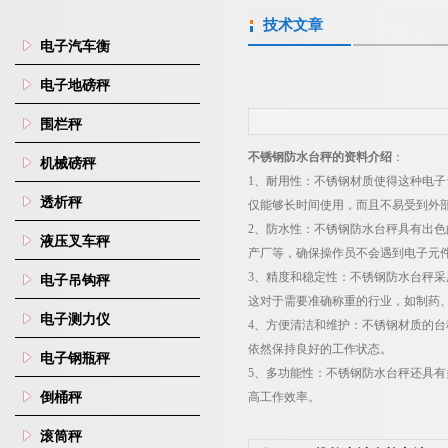
技术文章
电子汽车衡
电子地磅秤
围栏秤
不锈钢防水台秤的资料介绍
：
机械磅秤
1
、耐用性：不锈钢材质使得这种电子
透析秤
仅能够长时间使用，而且不易受到外
2
、防水性：不锈钢防水台秤具有出色
液压叉车秤
产厂等，确保操作员不会遇到电子元
3
、精度和稳定性：不锈钢防水台秤采
电子吊钩秤
这对于需要准确称重的行业，如制药
电子测力仪
4
、方便清洁和维护：不锈钢材质的台
依然保持良好的工作状态。
电子钢瓶秤
5
、多功能性：不锈钢防水台秤还具有
倒桶秤
高工作效率。
滚筒秤