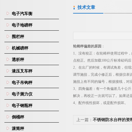
技术文章
电子汽车衡
电子地磅秤
围栏秤
轮椅秤偏差的原因
：
机械磅秤
1
、没有校正：在轮椅秤使用过程中，
透析秤
点校正。然后加载
100
公斤标准砝码后
2
、在出厂的时候，有调试角差，但现
液压叉车秤
调节施扭，完成小修正后，根据仪表
施扭上有不同的编号，根据接线，对
电子吊钩秤
3
、四角偏差：有一个角偏差几十公斤
电子测力仪
解决，再校正一次就可以了。如果还
4
、配件线性损坏，或是配件损坏。
电子钢瓶秤
倒桶秤
上一篇：
不锈钢防水台秤的资
滚筒秤