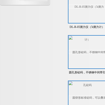
DL-R-05测力仪（5t测力计）
圆孔形砝码，不锈钢中间带
砝码