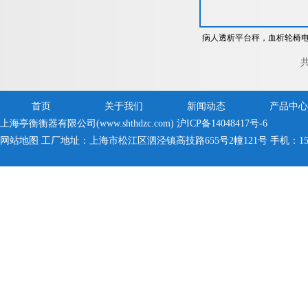
病人透析平台秤，血析轮椅
子秤
共
首页
关于我们
新闻动态
产品中心
上海亭衡衡器有限公司(www.shthdzc.com)
沪ICP备14048417号-6
网站地图
工厂地址：上海市松江区泗泾镇高技路655号2幢121号 手机：150005