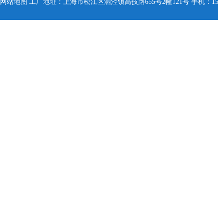
网站地图
工厂地址：上海市松江区泗泾镇高技路655号2幢121号 手机：150005