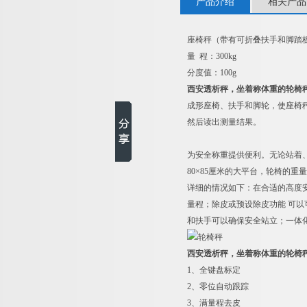
产品介绍
相关产品
座椅秤（带有可折叠扶手和脚踏
量 程：300kg
分度值：100g
西安透析秤，坐着称体重的轮椅
成形座椅、扶手和脚轮，使座椅
然后读出测量结果。
为安全称重提供便利。无论站着
80×85厘米的大平台，轮椅的
详细的情况如下：在合适的高度
量程；除皮或预设除皮功能 可
和扶手可以确保安全站立；一体化
西安透析秤，坐着称体重的轮椅
1
、全键盘标定
2
、零位自动跟踪
3
、满量程去皮