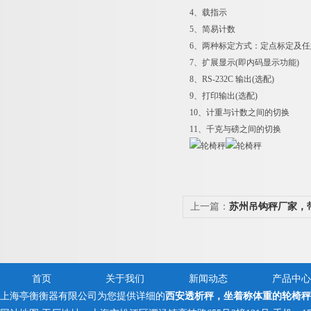
4
、载指示
5
、简易计数
6
、两种标定方式：定点标定及任
7
、扩展显示(即内码显示功能)
8
、RS-232C 输出(选配)
9
、打印输出(选配)
10
、计重与计数之间的切换
11
、千克与磅之间的切换
上一篇：
苏州吊钩秤厂家，
秤
首页
关于我们
新闻动态
产品中心
上海亭衡衡器有限公司为您提供详细的
西安透析秤，坐着称体重的轮椅秤