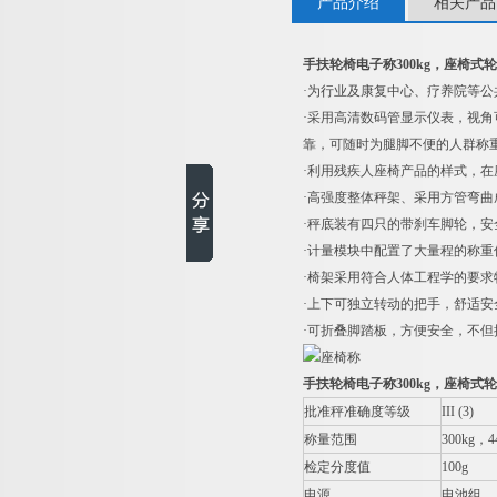
产品介绍
相关产品
手扶轮椅电子称300kg，座椅式
·为行业及康复中心、疗养院等
·采用高清数码管显示仪表，视
靠，可随时为腿脚不便的人群称
·利用残疾人座椅产品的样式，
·高强度整体秤架、采用方管弯
·秤底装有四只的带刹车脚轮，
·计量模块中配置了大量程的称
·椅架采用符合人体工程学的要
·上下可独立转动的把手，舒适安
·可折叠脚踏板，方便安全，不
手扶轮椅电子称300kg，座椅式
批准秤准确度等级
III (3)
称量范围
300kg
，44
检定分度值
100g
电源
电池组