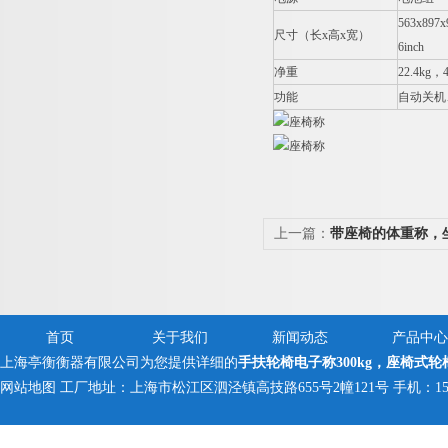
563x897
尺寸（长x高x宽）
6inch
净重
22.4kg
，4
功能
自动关机
上一篇：
带座椅的体重称，
首页
关于我们
新闻动态
产品中心
上海亭衡衡器有限公司为您提供详细的
手扶轮椅电子称300kg，座椅式轮
网站地图
工厂地址：上海市松江区泗泾镇高技路655号2幢121号 手机：150005