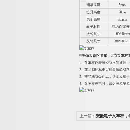
钢板厚度
5mm
提升高度
20cm
离地高度
85mm
轮子材质
尼龙轮/聚
大轮尺寸
180*50m
叉轮尺寸
80*70mm
带称重功能的叉车，北京叉车秤
1
、叉车秤仪表虽经防水等处理，
2
、前后脚轮标准采用聚氨酯材料
3
、非特殊防爆产品，请勿应用于
4
、叉车秤充电时，请远离易燃易
上一篇：
安徽电子叉车秤，0