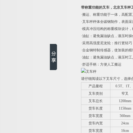
带称重功能的叉车，北京叉车秤
·搬运、称重功能于一体，高配置
·叉车秤秤体全碳钢制作，表面
·模具冲压结构的称重模块设计
·油缸：避免漏油缺点，液压时
·采用高强度尼龙轮：推行更轻巧
·合金钢特制传感器，使加装的
·油缸：避免漏油缺点，液压时
·舒适手柄：方便人工搬运
请仔细阅读以下叉车尺寸，选择
产品量程
0.5T
、1T、
叉车类别
窄叉
叉车总长
1200mm
货车长度
1150mm
货车宽度
560mm
货车内宽
24cm
货车宽度
16cm