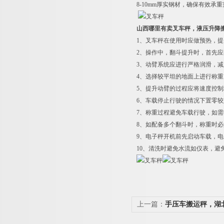
8-10mm
厚实钢材，确保有效承重
山西哪里有卖叉车秤，液压升降
1
、叉车秤在使用时应做预热，提
2
、操作中，翻斗提升时，首先应
3
、动臂系统应进行严格润滑，减
4
、选择较平坦的地面上进行称重
5
、提升动臂的过程应将速度控制
6
、车载停止行驶的情况下置零较
7
、称重过程避免车载行驶，如需行
8
、如配备多个翻斗时，称重时必
9
、电子秤开机前先启动车载，电
10
、清洗时避免水流如仪表，避
上一篇：
手压车搬运秤，湖