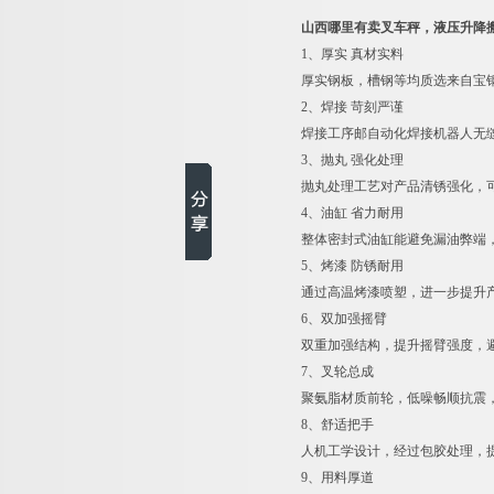
山西哪里有卖叉车秤，液压升降
1
、厚实 真材实料
厚实钢板，槽钢等均质选来自宝
2
、焊接 苛刻严谨
焊接工序邮自动化焊接机器人无缝
3
、抛丸 强化处理
抛丸处理工艺对产品清锈强化，
4
、油缸 省力耐用
整体密封式油缸能避免漏油弊端
5
、烤漆 防锈耐用
通过高温烤漆喷塑，进一步提升
6
、双加强摇臂
双重加强结构，提升摇臂强度，
7
、叉轮总成
聚氨脂材质前轮，低噪畅顺抗震
8
、舒适把手
人机工学设计，经过包胶处理，
9
、用料厚道