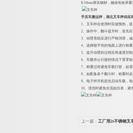
8-10mm
厚实钢材，确保有效承重
手压车搬运秤，湖北叉车秤供应
1
、叉车秤在使用时应做预热，提
2
、操作中，翻斗提升时，首先应
3
、动臂系统应进行严格润滑，减
4
、选择较平坦的地面上进行称重
5
、提升动臂的过程应将速度控制
6
、车载停止行驶的情况下置零较
7
、称重过程避免车载行驶，如需行
8
、如配备多个翻斗时，称重时必
9
、电子秤开机前先启动车载，电
10
、清洗时避免水流如仪表，避
上一篇：
工厂用2t不锈钢叉
秤