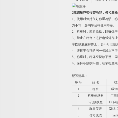
2吨钢瓶秤带报警功能，模拟量
1
、使用时保持良好称重习惯。称
力不均，影响平台秤使用寿命。
2
、称重时，应避免载，以确保平
3
、禁止在秤台上进行电弧焊作业
牢固接触在秤体上，切不可以使
4
、连接平台秤的同一相线上不得
5
、称重时，秤体应摆放平整，同
6
、保持各接线牢固，经常检查限
配置清单：
序 号
品 名
技
1
秤台
碳钢
2
称重传感器
广测Y
3
5
孔接线盒
HQ-4
4
称重仪表
XK319
5
信号线缆
5m