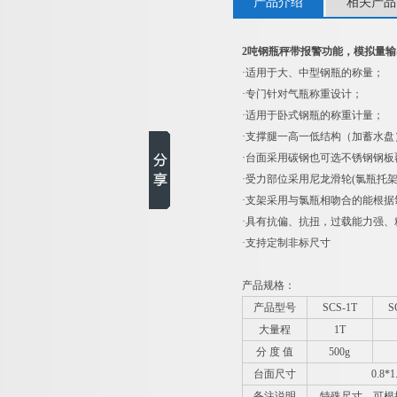
产品介绍
相关产品
2吨钢瓶秤带报警功能，模拟量
·适用于大、中型钢瓶的称量；
·专门针对气瓶称重设计；
·适用于卧式钢瓶的称重计量；
·支撑腿一高一低结构（加蓄水盘
·台面采用碳钢也可选不锈钢钢
·受力部位采用尼龙滑轮(氯瓶托
·支架采用与氯瓶相吻合的能根据
·具有抗偏、抗扭，过载能力强
·支持定制非标尺寸
产品规格：
产品型号
SCS-1T
S
大量程
1T
分 度 值
500g
台面尺寸
0.8*
备注说明
特殊尺寸，可根