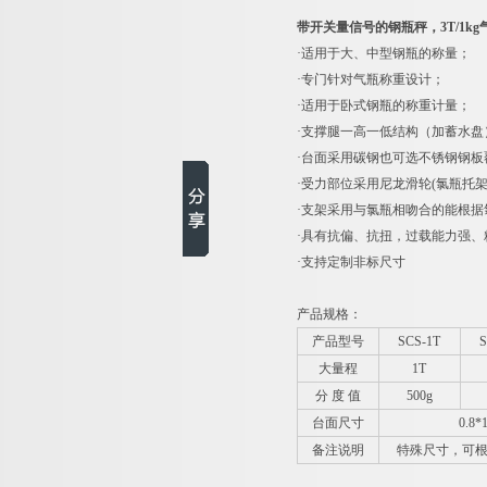
带开关量信号的钢瓶秤，3T/1k
·适用于大、中型钢瓶的称量；
·专门针对气瓶称重设计；
·适用于卧式钢瓶的称重计量；
·支撑腿一高一低结构（加蓄水盘
·台面采用碳钢也可选不锈钢钢
·受力部位采用尼龙滑轮(氯瓶托
·支架采用与氯瓶相吻合的能根据
·具有抗偏、抗扭，过载能力强
·支持定制非标尺寸
产品规格：
产品型号
SCS-1T
S
大量程
1T
分 度 值
500g
台面尺寸
0.8*
备注说明
特殊尺寸，可