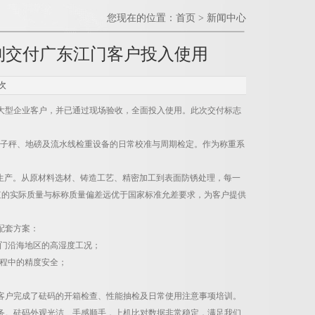
您现在的位置：
首页
>
新闻中心
利交付广东江门客户投入使用
次
大型企业客户，并已通过现场验收，全面投入使用。此次交付标志
子秤、地磅及流水线检重设备的日常校准与周期检定。作为称重系
生产。从原材料选材、铸造工艺、精密加工到表面防锈处理，每一
值的实际质量与标称质量偏差远优于国家标准允差要求，为客户提供
配套方案：
江门沿海地区的高湿度工况；
过程中的精度安全；
客户完成了砝码的开箱检查、性能抽检及日常使用注意事项培训。
务。砝码外观光洁、手感顺手，上机比对数据非常稳定，满足我们