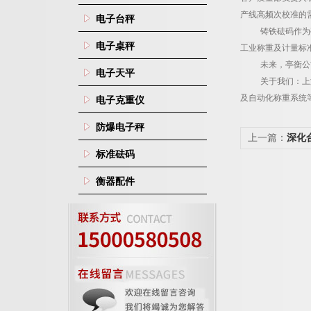
产线高频次校准的
电子台秤
铸铁砝码作为
电子桌秤
工业称重及计量标
未来，亭衡公
电子天平
关于我们：上
及自动化称重系统
电子克重仪
防爆电子秤
上一篇：
深化
标准砝码
业达成新一轮
衡器配件