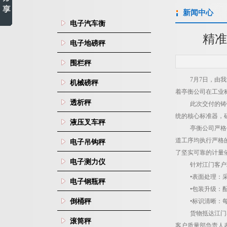
新闻中心
电子汽车衡
精准
电子地磅秤
围栏秤
7
月
7
日，由我
机械磅秤
着亭衡公司在工业
透析秤
此次交付的铸
统的核心标准器，
液压叉车秤
亭衡公司严格
道工序均执行严格
电子吊钩秤
了坚实可靠的计量
电子测力仪
针对江门客户
•表面处理：
电子钢瓶秤
•包装升级：
倒桶秤
•标识清晰：
货物抵达江门
滚筒秤
客户质量部负责人