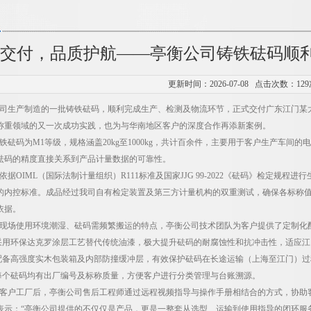
交付，品质护航——亭衡公司铸铁砝码顺
更新时间：2026-07-08 点击次数：129
司生产制造的一批铸铁砝码，顺利完成生产、检测及物流环节，正式交付广东江门某
称重领域的又一次成功实践，也为与华南地区客户的深度合作再添新案例。
铁砝码为
M1
等级，规格涵盖
20kg
至1
000kg
，共计百余件，主要用于客户生产车间的电
砝码的精度直接关系到产品计量数据的可靠性。
依据
OIML
（国际法制计量组织）
R111
标准及国家
JJG 99-2022
《砝码》检定规程进行
的内控标准。成品经过我司自有检定装置及第三方计量机构的双重测试，确保各标称
依据。
现场使用环境潮湿、砝码需频繁搬运的特点，亭衡公司技术团队为客户提供了定制化
采用环保达克罗涂层工艺替代传统油漆，极大提升砝码的耐腐蚀性和抗冲击性，适应
配备高强度实木包装箱及内部防撞缓冲层，有效保护砝码在长途运输（上海至江门）
每个砝码均有出厂编号及标称质量，方便客户进行分类管理与台账溯源。
客户工厂后，亭衡公司售后工程师通过远程视频指导与操作手册相结合的方式，协助
表示：“亭衡公司提供的不仅仅是产品，更是一整套从选型、运输到使用指导的闭环服