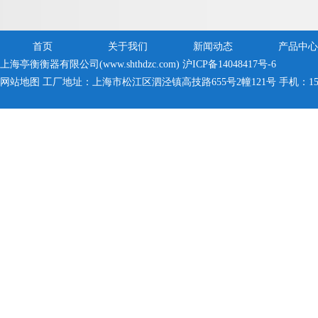
我司下单
首页
关于我们
新闻动态
产品中心
上海亭衡衡器有限公司(www.shthdzc.com)
沪ICP备14048417号-6
网站地图
工厂地址：上海市松江区泗泾镇高技路655号2幢121号 手机：150005