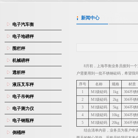
新闻中心
电子汽车衡
电子地磅秤
围栏秤
机械磅秤
8
月初，上海亭衡业务员接到一个
透析秤
户需要用到一批不锈钢砝码，希望我
序号
名称
规格
材质
液压叉车秤
1
M1
级砝码
1kg
304
不锈
电子吊钩秤
2
M1
级砝码
2kg
304
不锈
3
M1
级砝码
5kg
304
不锈
电子测力仪
4
M1
级砝码
10kg
304
不锈
电子钢瓶秤
5
M1
级砝码
20kg
304
不锈
结合清单内容，业务员为客户申
倒桶秤
两天的耐心等待，采购员给我司发来