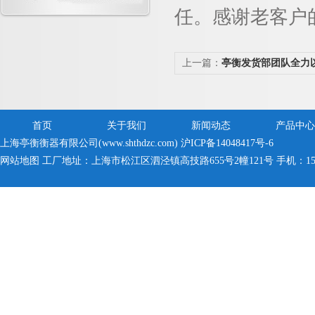
任。感谢老客户
上一篇：
亭衡发货部团队全力
职尽责忙发货
首页
关于我们
新闻动态
产品中心
上海亭衡衡器有限公司(www.shthdzc.com)
沪ICP备14048417号-6
网站地图
工厂地址：上海市松江区泗泾镇高技路655号2幢121号 手机：150005