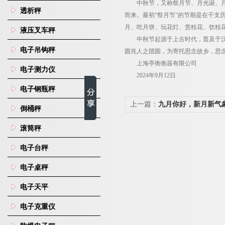
中秋节，又称祭月节、月光诞、
透析秤
而来。最初“祭月节"的节期是在干支
月、吃月饼、玩花灯、赏桂花、饮桂
液压叉车秤
中秋节起源于上古时代，普及于
电子吊钩秤
圆兆人之团圆，为寄托思念故乡，思
上海亭衡衡器有限公司
电子测力仪
2024年9月12日
电子钢瓶秤
上一篇：
九月你好，新月新气
倒桶秤
韶华，不负金秋
滚筒秤
电子台秤
电子桌秤
电子天平
电子克重仪