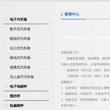
新闻中心
电子汽车衡
数字式汽车衡
模拟式汽车衡
出口式汽车衡
亲爱的客户们：
移动式汽车衡
随着秋风送爽，金桂飘香，我们
与家人共度美好时光，上海亭衡现将
2
便携式汽车衡
放假时间：
9
月15日（周日）至9
上班时间：
9
月14日（周六）正
无人值守汽车衡
温馨提示：
电子地磅秤
1
、注意安全：假期出行请注意人身和
2
、健康饮食：中秋佳节，月饼是不可
围栏秤
3
、传承文化：利用假期时间，与家人
机械磅秤
中秋节简介：