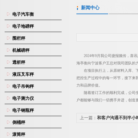
新闻中心
电子汽车衡
电子地磅秤
围栏秤
机械磅秤
2024
年
9
月我公司捷报频传，喜讯
透析秤
海亭衡向宁波客户王总对我司团队的
在项目执行上，从原材料入库、
液压叉车秤
把控生产过程中的每一环节，接下来我
力和品牌价值。
电子吊钩秤
随着签订工作的顺利完成，公司
电子测力仪
户都能够与我们一切携手并进，创造
电子钢瓶秤
上一篇：
和客户沟通不到半小
倒桶秤
感谢支持与信任！
滚筒秤