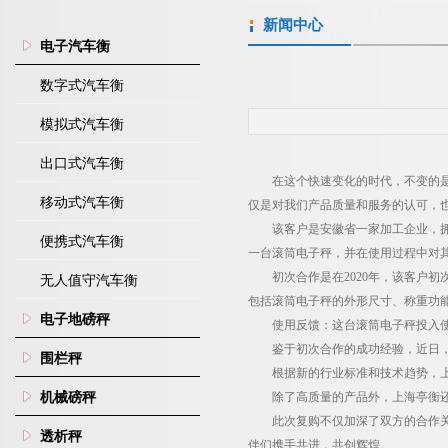
新闻中心
电子汽车衡
数字式汽车衡
模拟式汽车衡
出口式汽车衡
在这个快速变化的时代，不变的
移动式汽车衡
仅是对我们产品质量和服务的认可，
该客户是安徽省一家加工企业，
便携式汽车衡
一台滚筒电子秤，并在使用过程中对
初次合作是在
2020
年，该客户初
无人值守汽车衡
包括滚筒电子秤的外形尺寸、称重功
电子地磅秤
使用反馈：这台滚筒电子秤投入
鉴于初次合作的成功经验，近日
围栏秤
根据新的行业标准和技术趋势，
机械磅秤
除了高质量的产品外，上海亭衡
此次复购不仅加深了双方的合作
透析秤
伴们携手共进，共创辉煌。