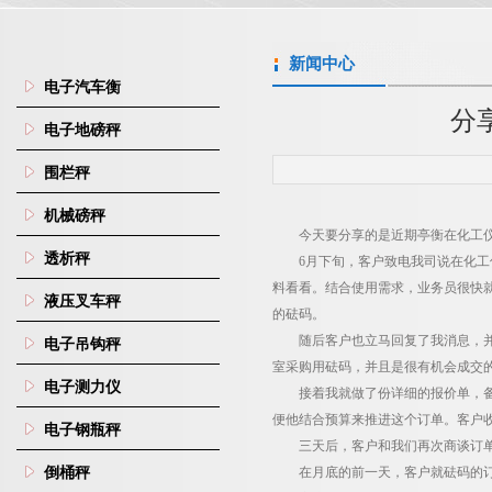
新闻中心
电子汽车衡
分
电子地磅秤
围栏秤
机械磅秤
今天要分享的是近期亭衡在化工
透析秤
6
月下旬，客户致电我司说在化工
料看看。结合使用需求，业务员很快
液压叉车秤
的砝码。
随后客户也立马回复了我消息，
电子吊钩秤
室采购用砝码，并且是很有机会成交
电子测力仪
接着我就做了份详细的报价单，
便他结合预算来推进这个订单。客户
电子钢瓶秤
三天后，客户和我们再次商谈订
倒桶秤
在月底的前一天，客户就砝码的