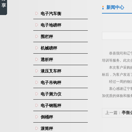
新闻中心
电子汽车衡
电子地磅秤
围栏秤
机械磅秤
恭喜我司和辽
透析秤
培训等服务。此次
本次客户采购的
液压叉车秤
标后，为客户发送
经过一周的物
电子吊钩秤
衷心感谢辽宁
电子测力仪
加优质的体验和服
电子钢瓶秤
上一篇：
亭衡
倒桶秤
滚筒秤