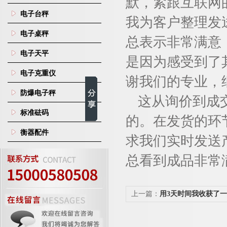
默，紧跟互联网
电子台秤
我为客户整理发
电子桌秤
总表示非常满意
电子天平
是因为感受到了
电子克重仪
谢我们的专业，
防爆电子秤
这从询价到成
标准砝码
的。在发货的环
衡器配件
求我们实时发送
总看到成品非常
上一篇：
用3天时间我收获了
砝码订单