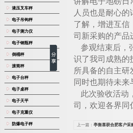
讲解电子地磅日
液压叉车秤
人员也是耐心的
电子吊钩秤
了解，增进互信
电子测力仪
司新采购的产品
电子钢瓶秤
参观结束后，
倒桶秤
识了我司成熟的
滚筒秤
所具备的自主研
电子台秤
同时也期待未来
电子桌秤
此次验收活动
电子天平
司，欢迎各界同
电子克重仪
防爆电子秤
上一篇：
亭衡喜获合肥客户采