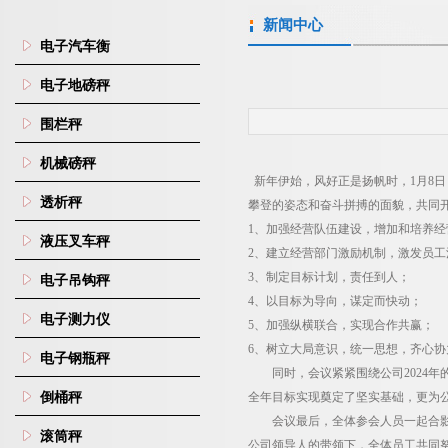
新闻中心
电子汽车衡
电子地磅秤
围栏秤
机械磅秤
新年伊始，风好正是扬帆时，
1
月
8
日
透析秤
攀登的姿态和奋斗拼搏的面貌，共同
1
、加强经营队伍建设，增加和培养经
液压叉车秤
2
、建立经营部门激励机制，激发员工
3
、制定目标计划，责任到人；
电子吊钩秤
4
、以目标为导向，谋定而快动；
电子测力仪
5
、加强纵横联合，实现合作共赢；
6
、树立大局意识，统一思想，齐心协
电子钢瓶秤
同时，会议紧紧围绕公司
2024
年
倒桶秤
全年目标实现奠定了坚实基础，更为
会议最后，全体参会人员一起合
滚筒秤
公司领导人的带领下，全体员工共同