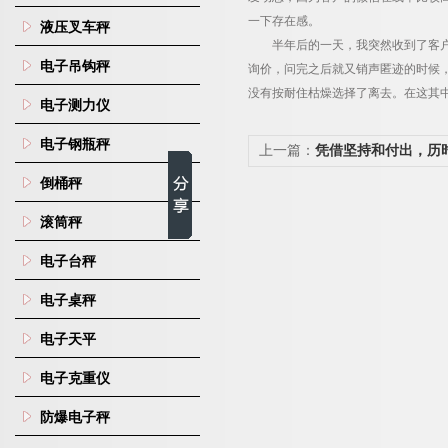
一下存在感。
液压叉车秤
半年后的一天，我突然收到了客
电子吊钩秤
询价，问完之后就又销声匿迹的时候
没有按耐住枯燥选择了离去。在这其
电子测力仪
电子钢瓶秤
上一篇：
凭借坚持和付出，历
下座椅秤订单
倒桶秤
滚筒秤
电子台秤
电子桌秤
电子天平
电子克重仪
防爆电子秤