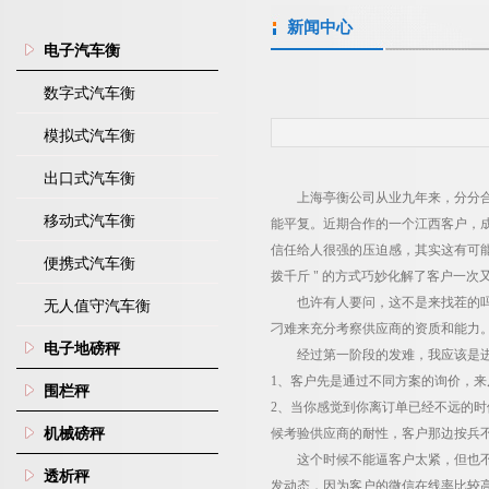
新闻中心
电子汽车衡
数字式汽车衡
模拟式汽车衡
出口式汽车衡
上海亭衡公司从业九年来，分分
移动式汽车衡
能平复。近期合作的一个江西客户，
信任给人很强的压迫感，其实这有可
便携式汽车衡
拨千斤
"
的方式巧妙化解了客户一次
也许有人要问，这不是来找茬的
无人值守汽车衡
刁难来充分考察供应商的资质和能力
电子地磅秤
经过第一阶段的发难，我应该是
1
、客户先是通过不同方案的询价，来
围栏秤
2
、当你感觉到你离订单已经不远的时
机械磅秤
候考验供应商的耐性，客户那边按兵
这个时候不能逼客户太紧，但也
透析秤
发动态，因为客户的微信在线率比较