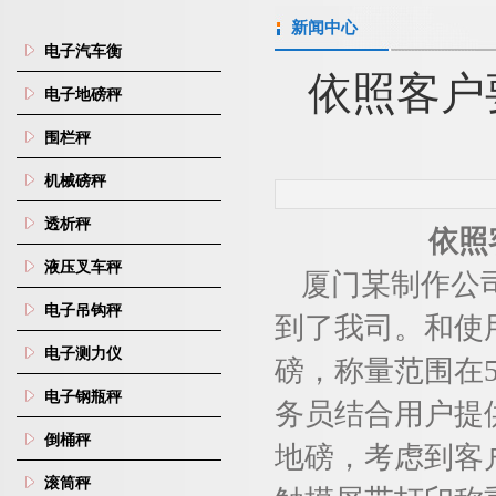
新闻中心
电子汽车衡
依照客户
电子地磅秤
围栏秤
机械磅秤
透析秤
依照
液压叉车秤
厦门某制作公
电子吊钩秤
到了我司。和使
电子测力仪
磅，称量范围在
电子钢瓶秤
务员结合用户提
倒桶秤
地磅，考虑到客
滚筒秤