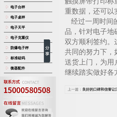
触摸屏带打印称
电子台秤
重数据，还可以
电子桌秤
经过一周时间
电子天平
品，针对电子地
电子克重仪
双方顺利签约。
防爆电子秤
共同的努力下，
标准砝码
送货上门，为用
衡器配件
继续踏实做好各
上一篇：
良好的口碑和信誉让
我司合作