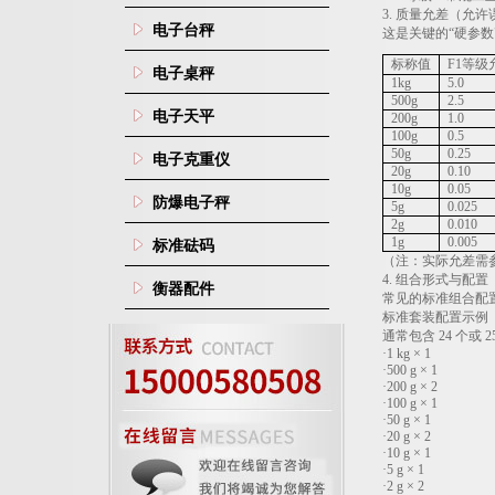
3.
质量允差（允许
电子台秤
这是关键的“硬参数
标称值
F1
等级
电子桌秤
1kg
5.0
500g
2.5
电子天平
200g
1.0
100g
0.5
50g
0.25
电子克重仪
20g
0.10
10g
0.05
防爆电子秤
5g
0.025
2g
0.010
1g
0.005
标准砝码
（注：实际允差需
4.
组合形式与配置
衡器配件
常见的标准组合配
标准套装配置示例
通常包含
24
个或
2
·
1 kg
×
1
·
500 g
×
1
·
200 g
×
2
·
100 g
×
1
·
50 g
×
1
·
20 g
×
2
·
10 g
×
1
·
5 g
×
1
·
2 g
×
2