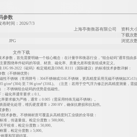
码参数
布时间：2026/7/3
上海亭衡衡器有限公司
资料大
下载次
JPG
浏览次
文件下载
技术参数，首先需要明确一个核心概念：在计量学和衡器行业，“组合砝码"通常指由
数主要围绕单件砝码的等级、材质、磁化率、质量允差和套装组成来定义。
准
JJG 99-2022
《砝码》检定规程及
OIML R111
（国际建议）的标准技术参数详解：
参数（不锈钢优势）
非磁性不锈钢（常用牌号：
304
不锈钢或
316L
不锈钢，更高精度采用无磁不锈钢如
2Cr13
85 g/cm
³
(304)
至
7.96 g/cm
³
(316L)
。（注意：若用于空气浮力修正的高精度测量，需
标）：不锈钢组合砝码的优势是低磁性。
：磁化率通常要求 ≤
0.1
。
率要求极为严格，通常 ≤
0.005
（需采用特殊无磁不锈钢）。
表面硬化处理，维氏硬度通常 ≥
200 HV
，确保抗磨损和抗划伤。
度参数）
的技术参数。不锈钢材质可覆盖从高精度到工业级的全等级：
标准，传递量值。检定分度数 ≥
500,000
。
天平校准，检定分度数 ≥
50,000
。
称重，检定分度数 ≥
5,000
。
业称重和贸易结算。