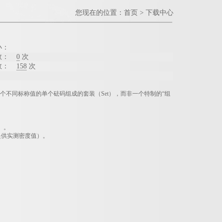
您现在的位置：
首页
>
下载中心
小：
数：
0
次
数：
158
次
多个不同标称值的单个砝码组成的套装（
Set
），而非一个特制的“组
）。
提供实测密度值）。