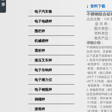
资料下载
电子汽车衡
不锈钢组合砝
点击次数：158 发
电子地磅秤
提 供 商：
图片类型：
围栏秤
资料类型：
相关产品：
机械磅秤
详细介绍：
不锈钢组合砝码的
透析秤
合体"砝码。其参
以下是基于国家标
1.
材质与关键物理
液压叉车秤
·材质牌号：优质
·密度：典型值为
7.
电子吊钩秤
·磁化率（核心指
o
对于
F1
等级及以下
电子测力仪
o
对于
E2
等级：磁化
·表面硬度：不锈钢
电子钢瓶秤
2.
准确度等级（精
这是选择砝码核心
·
E2
等级：用作参考
倒桶秤
·
F1
等级：用于精密
·
F2
等级：工业精密
滚筒秤
·
M1
等级：常规工