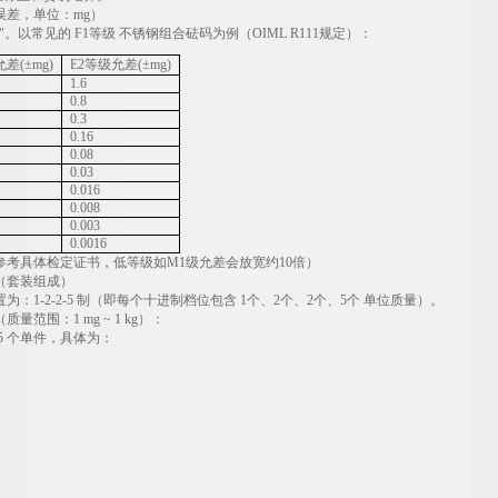
误差，单位：
mg
）
"。以常见的
F1
等级 不锈钢组合砝码为例（
OIML R111
规定）：
允差
(
±
mg)
E2
等级允差
(
±
mg)
1.6
0.8
0.3
0.16
0.08
0.03
0.016
0.008
0.003
0.0016
参考具体检定证书，低等级如
M1
级允差会放宽约
10
倍）
（套装组成）
置为：
1-2-2-5
制（即每个十进制档位包含
1
个、
2
个、
2
个、
5
个 单位质量）。
（质量范围：
1 mg ~ 1 kg
）：
5
个单件，具体为：