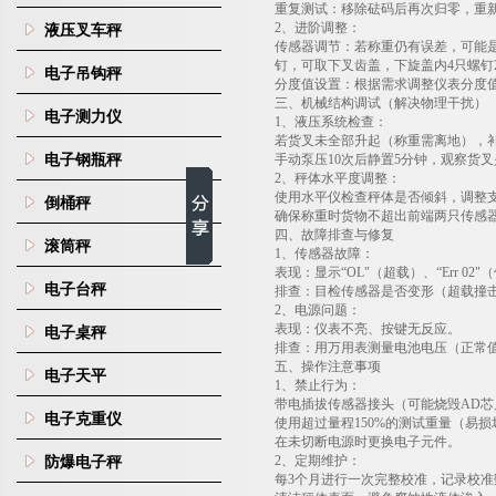
重复测试
：移除砝码后再次归零，重
‌2
、进阶调整
：
液压叉车秤
传感器调节
：若称重仍有误差，可能
钉，可取下叉齿盖，下旋盖内
4
只螺钉
电子吊钩秤
分度值设置
：根据需求调整仪表分度
三、机械结构调试（解决物理干扰）
电子测力仪
‌1
、液压系统检查
：
若货叉未全部升起（称重需离地），
电子钢瓶秤
手动泵压
10
次后静置
5
分钟，观察货叉
‌2
、秤体水平度调整
：
使用水平仪检查秤体是否倾斜，调整
倒桶秤
确保称重时货物不超出前端两只传感
四、故障排查与修复
滚筒秤
‌1
、传感器故障
：
表现
：显示“
OL"
（超载）、
“Err 02"
（
电子台秤
排查
：目检传感器是否变形（超载撞
‌2
、电源问题
：
表现
：仪表不亮、按键无反应。
电子桌秤
排查
：用万用表测量电池电压（正常
五、操作注意事项
电子天平
‌1
、禁止行为
：
带电插拔传感器接头（可能烧毁
AD
芯
电子克重仪
使用超过量程
150%
的测试重量（易损
在未切断电源时更换电子元件。
‌2
、定期维护
：
防爆电子秤
每
3
个月进行一次完整校准，记录校准