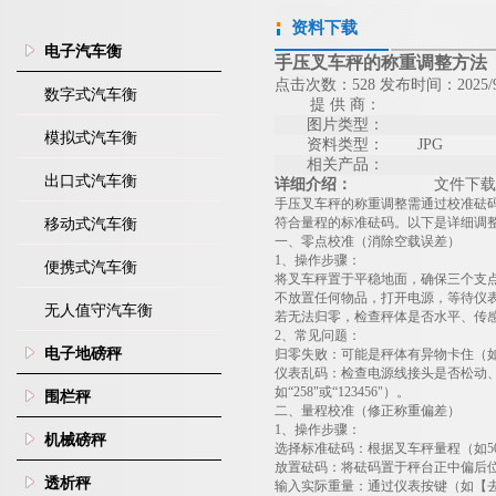
资料下载
电子汽车衡
手压叉车秤的称重调整方法
点击次数：528 发布时间：2025/9
数字式汽车衡
提 供 商：
图片类型：
模拟式汽车衡
资料类型：
JPG
相关产品：
出口式汽车衡
详细介绍：
文件下载
手压叉车秤的称重调整需通过校准砝
符合量程的标准砝码。以下是详细调
移动式汽车衡
一、零点校准（消除空载误差）
‌1
、操作步骤
：
便携式汽车衡
将叉车秤置于平稳地面，确保三个支
不放置任何物品，打开电源，等待仪表
无人值守汽车衡
若无法归零，检查秤体是否水平、传
‌2
、常见问题
：
电子地磅秤
归零失败
：可能是秤体有异物卡住（
仪表乱码
：检查电源线接头是否松动
如
“258"
或
“123456"
）。
围栏秤
二、量程校准（修正称重偏差）
‌1
、操作步骤
：
机械磅秤
选择标准砝码
：根据叉车秤量程（如
5
放置砝码
：将砝码置于秤台正中偏后
透析秤
输入实际重量
：通过仪表按键（如【