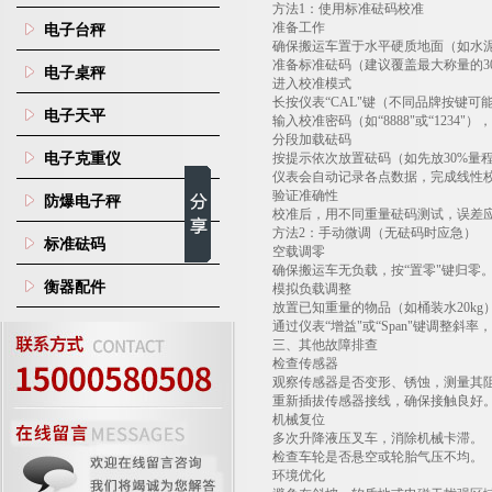
方法
1
：使用标准砝码校准
准备工作
电子台秤
确保搬运车置于水平硬质地面（如水
准备标准砝码（建议覆盖最大称量的
3
电子桌秤
进入校准模式
长按仪表“
CAL
"键（不同品牌按键可
电子天平
输入校准密码（如“
8888
"或“
1234
"）
分段加载砝码
电子克重仪
按提示依次放置砝码（如先放
30%
量
仪表会自动记录各点数据，完成线性
验证准确性
防爆电子秤
校准后，用不同重量砝码测试，误差
方法
2
：手动微调（无砝码时应急）
标准砝码
空载调零
确保搬运车无负载，按“置零"键归零
衡器配件
模拟负载调整
放置已知重量的物品（如桶装水
20kg
通过仪表“增益"或“
Span
"键调整斜率
三、其他故障排查
检查传感器
观察传感器是否变形、锈蚀，测量其
重新插拔传感器接线，确保接触良好
机械复位
多次升降液压叉车，消除机械卡滞。
检查车轮是否悬空或轮胎气压不均。
环境优化