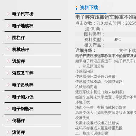
资料下载
电子汽车衡
电子秤液压搬运车称重不准
点击次数：719 发布时间：2025/5
电子地磅秤
提 供 商：
图片类型：
围栏秤
资料类型：
JPG
相关产品：
机械磅秤
详细介绍：
文件下载
电子秤液压搬运车称重不准的排查及
如果电子秤液压搬运车（电子秤叉车
透析秤
一、常见原因分析
传感器问题
液压叉车秤
传感器损坏或受外力变形
传感器接线松动、受潮或短路
电子吊钩秤
机械结构问题
液压系统未复位（如未放到底）
电子测力仪
搬运车支脚未水平放置，导致受力不
环境干扰
地面不平整、有振动或风力影响
电子钢瓶秤
温度变化大（如冷热交替导致金属形
校准失效
倒桶秤
长期未校准或校准方法错误
砝码不标准或未覆盖称重范围
滚筒秤
二、校准与调整步骤