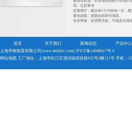
避免在斜坡、软质地或电磁干扰强区
四、注意事项
定期维护
：建议每
3
个月校准一次，频
避免超载
：超载会损坏传感器。
专业维修
：若调整无效，可能是传感
首页
关于我们
新闻动态
产品中心
上海亭衡衡器有限公司(www.shthdzc.com)
沪ICP备14048417号-6
网站地图
工厂地址：上海市松江区泗泾镇高技路655号2幢121号 手机：150005