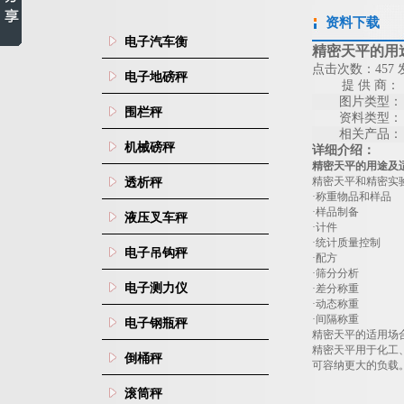
资料下载
电子汽车衡
精密天平的用
点击次数：457 发
电子地磅秤
提 供 商：
图片类型：
围栏秤
资料类型：
相关产品：
机械磅秤
详细介绍：
精密天平的用途及
精密天平和精密实
透析秤
·称重物品和样品
·样品制备
液压叉车秤
·计件
·统计质量控制
电子吊钩秤
·配方
·筛分分析
电子测力仪
·差分称重
·动态称重
·间隔称重
电子钢瓶秤
精密天平的适用场
精密天平用于化工
倒桶秤
可容纳更大的负载
滚筒秤