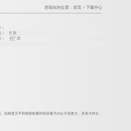
您现在的位置：
首页
>
下载中心
小：
数：
0
次
数：
457
次
制。高精度天平和精密称重秤的容量为
10
公斤或更大，具有大秤台，