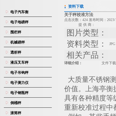
资料下载
电子汽车衡
关于秤校准方法
点击次数：424 发布时间：2023/1
电子地磅秤
提 供 商：
图片类型：
围栏秤
资料类型：
机械磅秤
JPG
透析秤
相关产品：
液压叉车秤
详细介绍：
文件下载
电子吊钩秤
大质量不锈钢测
电子测力仪
价值。上海亭衡
电子钢瓶秤
具有各种精度等
倒桶秤
重新校准过程中
滚筒秤