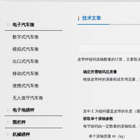
技术文章
电子汽车衡
数字式汽车衡
模拟式汽车衡
皮带秤链码滚轴数量的计算，主要取
出口式汽车衡
确定所需链码总质量
移动式汽车衡
根据皮带秤的满量程或常用流量，
便携式汽车衡
无人值守汽车衡
电子地磅秤
L
其中
为链码覆盖皮带的长度（通常
获取单个滚轴参数
围栏秤
每节链码由一定数量的滚轴组成，
机械磅秤
m
单个滚轴质量
（kg）