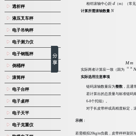
d
相邻滚轴中心距
（m）（常见为
透析秤
N
计算所需滚轴数量
液压叉车秤
电子吊钩秤
电子测力仪
电子钢瓶秤
M
m
倒桶秤
=
×
实际两者计算应一致（因为
实际选用注意事项
滚筒秤
链码滚轴数量应为
整数
，且通
电子台秤
若计算出的总质量与标准链码规格（如
6-8个托辊）。
电子桌秤
对于长皮带秤或高精度标定，
电子天平
示例
：
电子克重仪
若需模拟20kg/m负载，皮带秤秤架区