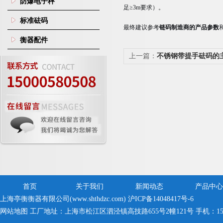
防爆电子秤
足≥3m要求）。
标准砝码
最终建议参考
链码制造商的产品参数
衡器配件
上一篇：
不锈钢带提手砝码的
事项
首页
关于我们
新闻动态
产品中心
上海亭衡衡器有限公司(www.shthdzc.com)
沪ICP备14048417号-6
网站地图
工厂地址：上海市松江区泗泾镇高技路655号2幢121号 手机：150005